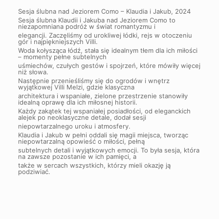
Sesja ślubna nad Jeziorem Como – Klaudia i Jakub, 2024
Sesja ślubna Klaudii i Jakuba nad Jeziorem Como to
niezapomniana podróż w świat romantyzmu i
elegancji. Zaczęliśmy od urokliwej łódki, rejs w otoczeniu
gór i najpiękniejszych Villi.
Woda kołysząca łódź, stała się idealnym tłem dla ich miłości
– momenty pełne subtelnych
uśmiechów, czułych gestów i spojrzeń, które mówiły więcej
niż słowa.
Następnie przenieśliśmy się do ogrodów i wnętrz
wyjątkowej Villi Melzi, gdzie klasyczna
architektura i wspaniałe, zielone przestrzenie stanowiły
idealną oprawę dla ich miłosnej historii.
Każdy zakątek tej wspaniałej posiadłości, od eleganckich
alejek po neoklasyczne detale, dodał sesji
niepowtarzalnego uroku i atmosfery.
Klaudia i Jakub w pełni oddali się magii miejsca, tworząc
niepowtarzalną opowieść o miłości, pełną
subtelnych detali i wyjątkowych emocji. To była sesja, która
na zawsze pozostanie w ich pamięci, a
także w sercach wszystkich, którzy mieli okazję ją
podziwiać.